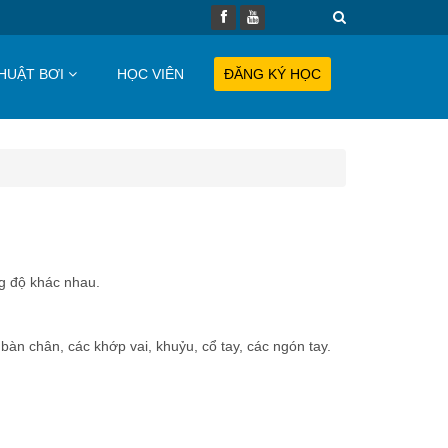
HUẬT BƠI
HỌC VIÊN
ĐĂNG KÝ HỌC
ng độ khác nhau.
bàn chân, các khớp vai, khuỷu, cổ tay, các ngón tay.