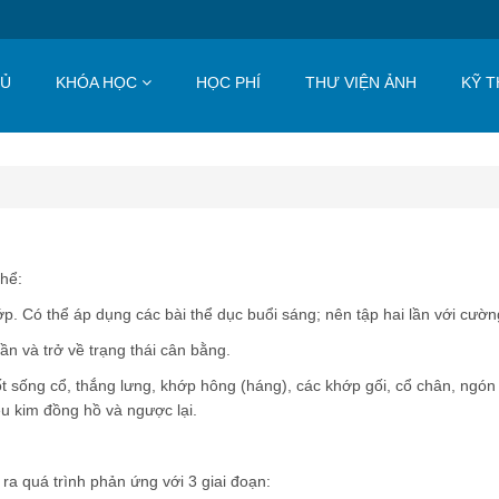
HỦ
KHÓA HỌC
HỌC PHÍ
THƯ VIỆN ẢNH
KỸ T
thể:
. Có thể áp dụng các bài thể dục buổi sáng; nên tập hai lần với cườ
n và trở về trạng thái cân bằng.
ốt sống cổ, thắng lưng, khớp hông (háng), các khớp gối, cổ chân, ngón 
u kim đồng hồ và ngược lại.
 ra quá trình phản ứng với 3 giai đoạn: