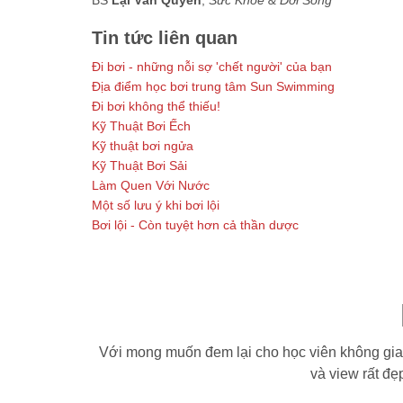
BS
Lại Văn Quyền
,
Sức Khỏe & Đời Sống
Tin tức liên quan
Đi bơi - những nỗi sợ 'chết người' của bạn
Địa điểm học bơi trung tâm Sun Swimming
Đi bơi không thể thiếu!
Kỹ Thuật Bơi Ếch
Kỹ thuật bơi ngửa
Kỹ Thuật Bơi Sải
Làm Quen Với Nước
Một số lưu ý khi bơi lội
Bơi lội - Còn tuyệt hơn cả thần dược
Với mong muốn đem lại cho học viên không gian 
và view rất đ