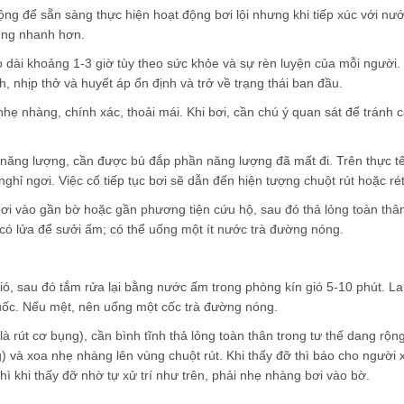
g để sẵn sàng thực hiện hoạt động bơi lội nhưng khi tiếp xúc với nướ
cũng nhanh hơn.
o dài khoảng 1-3 giờ tùy theo sức khỏe và sự rèn luyện của mỗi người. 
, nhịp thở và huyết áp ổn định và trở về trạng thái ban đầu.
nhẹ nhàng, chính xác, thoải mái. Khi bơi, cần chú ý quan sát để trán
u năng lượng, cần được bù đắp phần năng lượng đã mất đi. Trên thực tế
hỉ ngơi. Việc cố tiếp tục bơi sẽ dẫn đến hiện tượng chuột rút hoặc rét
ơi vào gần bờ hoặc gần phương tiện cứu hộ, sau đó thả lỏng toàn thân
ặc có lửa để sưởi ấm; có thể uống một ít nước trà đường nóng.
gió, sau đó tắm rửa lại bằng nước ấm trong phòng kín gió 5-10 phút.
 thuốc. Nếu mệt, nên uống một cốc trà đường nóng.
 là rút cơ bụng), cần bình tĩnh thả lỏng toàn thân trong tư thế dang rộn
) và xoa nhẹ nhàng lên vùng chuột rút. Khi thấy đỡ thì báo cho ngườ
 khi thấy đỡ nhờ tự xử trí như trên, phải nhẹ nhàng bơi vào bờ.