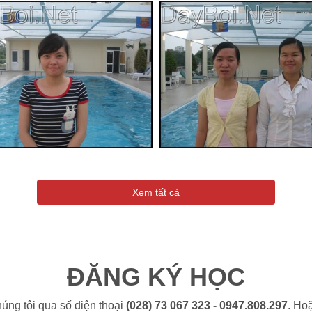
Xem tất cả
ĐĂNG KÝ HỌC
húng tôi qua số điện thoại
(028) 73 067 323 - 0947.808.297
. Ho