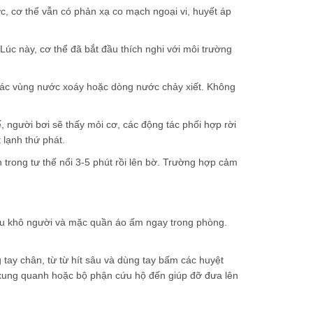
c, cơ thể vẫn có phản xạ co mạch ngoại vi, huyết áp
Lúc này, cơ thể đã bắt đầu thích nghi với môi trường
h các vùng nước xoáy hoặc dòng nước chảy xiết. Không
, người bơi sẽ thấy mỏi cơ, các động tác phối hợp rời
 lạnh thứ phát.
 trong tư thế nổi 3-5 phút rồi lên bờ. Trường hợp cảm
 Lau khô người và mặc quần áo ấm ngay trong phòng.
g tay chân, từ từ hít sâu và dùng tay bấm các huyệt
i xung quanh hoặc bộ phận cứu hộ đến giúp đỡ đưa lên