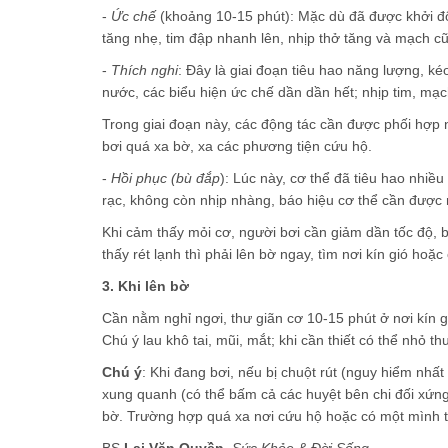
-
Ức chế
(khoảng 10-15 phút): Mặc dù đã được khởi độn
tăng nhẹ, tim đập nhanh lên, nhịp thở tăng và mạch 
-
Thích nghi
: Đây là giai đoạn tiêu hao năng lượng, ké
nước, các biểu hiện ức chế dần dần hết; nhịp tim, mạch
Trong giai đoạn này, các động tác cần được phối hợp 
bơi quá xa bờ, xa các phương tiện cứu hộ.
-
Hồi phục (bù đắp
): Lúc này, cơ thể đã tiêu hao nhiề
rạc, không còn nhịp nhàng, báo hiệu cơ thể cần được ng
Khi cảm thấy mỏi cơ, người bơi cần giảm dần tốc độ, b
thấy rét lạnh thì phải lên bờ ngay, tìm nơi kín gió ho
3. Khi lên bờ
Cần nằm nghỉ ngơi, thư giãn cơ 10-15 phút ở nơi kín 
Chú ý lau khô tai, mũi, mắt; khi cần thiết có thể nhỏ
Chú ý
: Khi đang bơi, nếu bị chuột rút (nguy hiểm nhất
xung quanh (có thể bấm cả các huyệt bên chi đối xứng
bờ. Trường hợp quá xa nơi cứu hộ hoặc có một mình thì