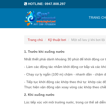
HOTLINE: 0947.808.297
TRANG C
Trang chủ
Kỹ thuật bơi
Một số lưu ý khi bơi lội
1. Trước khi xuống nước
Nhất thiết phải dành khoảng 30 phút để khởi động cơ 
- Làm các động tác nhằm khởi động cơ bắp và các khớp
- Chạy cự ly ngắn (100 m) chậm - nhanh dần - chậm dầ
- Tiếp tục khởi động các khớp theo thứ tự: khớp các đ
Thực hiện vận động vặn xoay vòng các khớp theo chiề
2. Khi xuống nước
Lúc tiếp xúc với môi trường nước, trong cơ thể sẽ diễn