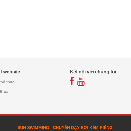
t website
Kết nối với chúng tôi
 thể thao
 thao
SUN SWIMMING - CHUYÊN DẠY BƠI KÈM RIÊNG